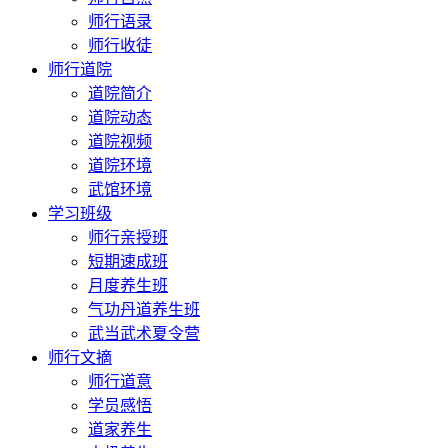
师行语录
师行收徒
师行道院
道院简介
道院动态
道院视频
道院环境
武馆环境
学习班级
师行亲授班
短期速成班
月度养生班
气功丹道养生班
武当武术夏令营
师行文摘
师行道意
学员感悟
道家养生