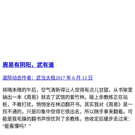
周易有阴阳，武有道
道院动态
作者：
武当太极
2017 年 6 月 13 日
将晴未晴的午后，空气清新得让人觉得有点儿甘甜，从书架里
抽出一本《周易》就去了武馆的紫竹林。碰上余教练正在站
桩，不敢打扰，悄悄坐在林边翻开书。其实我对《周易》是一
窍不通的，只是印象中觉得它很出名，所以随手拿来翻看。可
能是我毛躁的翻书声惊忧到了余教练，他收定后缓步走过来：
“能看懂吗？”