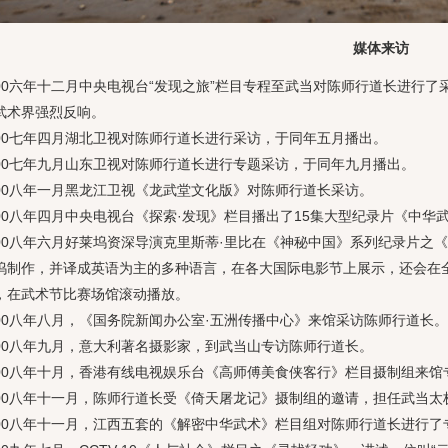
媒体来访
六年十二月中央电视台“发现之旅”栏目专程至武当对陈师行道长进行了采访，
武术界强烈反响。
七年四月湖北卫视对陈师行道长进行采访，于同年五月播出。
七年九月山东卫视对陈师行道长进行专题采访，于同年九月播出。
八年一月黑龙江卫视《龙武堂文化版》对陈师行道长采访。
八年四月中央电视台《探索·发现》栏目播出了15集大型纪录片《中华
八年六月好莱坞资深导演克里斯蒂·里比在《神秘中国》系列纪录片之《
坞制作，并译成英语为主的多种语言，在各大国际电影节上展示，还会在
，在武术节比赛场馆滚动播放。
八年八月，《国务院新闻办公室·五洲传播中心》来馆采访陈师行道长。
八年九月，意大利著名摄影家，到武当山专访陈师行道长。
八年十月，香港有线电视娱乐台《高师傅美食侠客行》栏目摄制组来馆
八年十一月，陈师行道长受《倚天屠龙记》摄制组的邀请，担任武当太
八年十一月，江西五套的《解密中华武术》栏目组对陈师行道长进行了