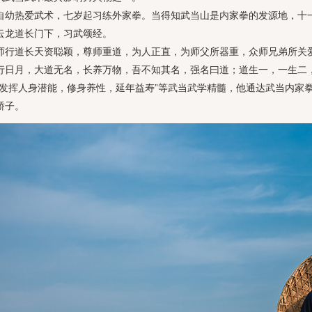
热爱武术，七岁起习练外家拳。当得知武当山是内家拳的发源地，十一
云龙道长门下，习武颂经。
道长天资聪颖，尊师重道，为人正直，为师父所器重，众师兄弟所关爱
行日月，大道无名，长养万物，吾不知其名，强名曰道；道生一，一生二
“发挥人身潜能，修身养性，延年益寿”等武当武学精髓，他通达武当内家
骄子。