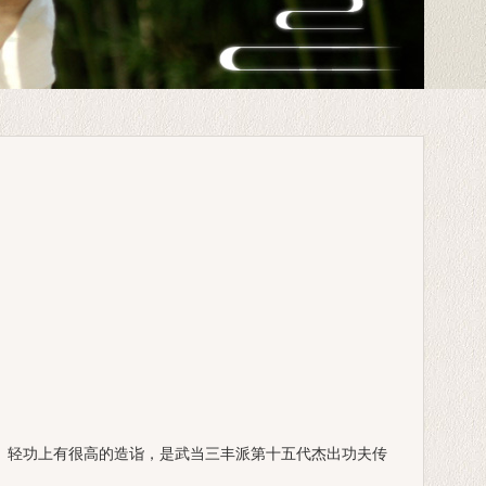
轻功上有很高的造诣，是武当三丰派第十五代杰出功夫传