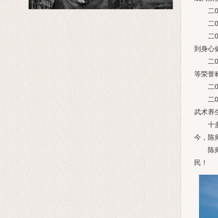
二00
二00
二00七
到身心
二00
等荣誉
二00
二00
武术养
十多年
今，陈
陈师行
民！