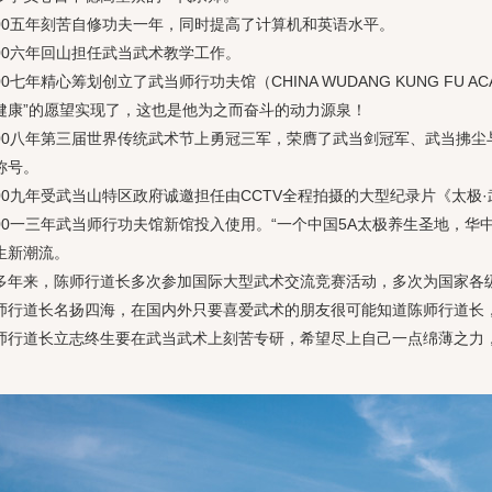
五年刻苦自修功夫一年，同时提高了计算机和英语水平。
六年回山担任武当武术教学工作。
年精心筹划创立了武当师行功夫馆（CHINA WUDANG KUNG FU 
健康”的愿望实现了，这也是他为之而奋斗的动力源泉！
八年第三届世界传统武术节上勇冠三军，荣膺了武当剑冠军、武当拂尘
称号。
九年受武当山特区政府诚邀担任由CCTV全程拍摄的大型纪录片《太极·
一三年武当师行功夫馆新馆投入使用。“一个中国5A太极养生圣地，华中
生新潮流。
来，陈师行道长多次参加国际大型武术交流竞赛活动，多次为国家各级
师行道长名扬四海，在国内外只要喜爱武术的朋友很可能知道陈师行道长
道长立志终生要在武当武术上刻苦专研，希望尽上自己一点绵薄之力，