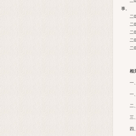
二00
事。
二00
二00
二0一
二0一
二0一
相
一
一
二
三
四