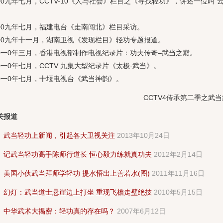
九年七月，CCTV-10《人与社会》栏目之《寻找轻功》，讲述一位叫“
九年七月，福建电台《走南闯北》栏目采访。
九年十一月，湖南卫视《发现栏目》轻功专题报道。
0年三月，香港电视部制作电视纪录片：功夫传奇–武当之巅。
0年七月，CCTV 九集大型纪录片《太极·武当》。
0年七月，十堰电视台《武当神韵》。
CCTV4传承第二季之武
关报道
、
武当轻功上新闻，引起各大卫视关注
2013年10月24日
、
记武当轻功高手陈师行道长 恒心毅力练就真功夫
2012年2月14日
、
美国小伙武当拜师学轻功 提水悟出上善若水(图)
2011年11月16日
、
幻灯：武当道士悬崖边上打坐 重现飞檐走壁绝技
2010年5月15日
、
中华武术大揭密：轻功真的存在吗？
2007年6月12日