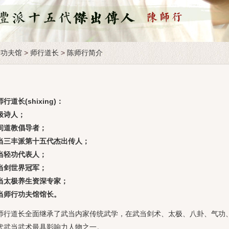
行功夫馆
>
师行道长
>
陈师行简介
长(shixing)：
诗人；
道教倡导者；
丰派第十五代杰出传人；
轻功代表人；
剑世界冠军；
太极养生资深专家；
师行功夫馆馆长。
道长全面继承了武当内家传统武学，在武当剑术、太极、八卦、气功、
代武当武术最具影响力人物之一。