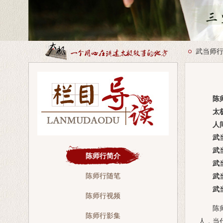
武当师
陈师行道
太极
人间
武当三
武当
陈师行简介
武当
陈师行随笔
武当
武当
陈师行视频
陈师行
陈师行影集
人，当