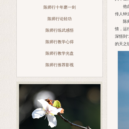
他自幼
陈师行十年磨一剑
传人钟
陈师行论轻功
陈师行
情，运
陈师行练武感悟
深悟到
陈师行教学心得
的天之
陈师行教学光盘
陈师行推荐影视