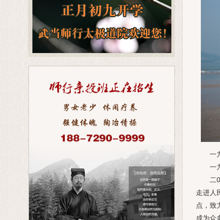
一九九
一九九
二00
走进人
点，致
成为众