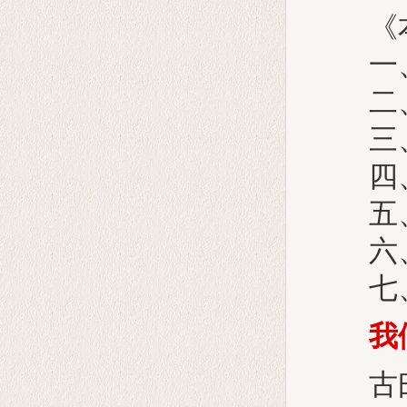
《本
一、
二、
三、
四、
五、
六、
七、
我
古曰：