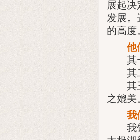
展起决
发展。
的高度
他
其一，
其二，
其三，
之媲美
我
我馆座