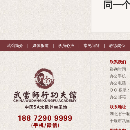
同一
武馆简介
|
媒体报道
|
学员心声
|
常见问答
|
教练岗位
联系我们
咨询时间：08
办公手机：1
办公电话：07
Q Q 客服：
办公邮箱：wu
联系地址
湖北省十堰
十堰市武当